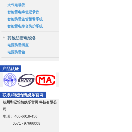
大气电场仪
智能雷电峰值记录仪
智能防雷监管预警系统
智能雷电综合防护系统
其他防雷电设备
电源防雷插座
电源防雷箱
产品认证
联系和记怡情娱乐官网
杭州和记怡情娱乐官网 科技有限公
司
电话：
400-6018-456
0571 - 97666008