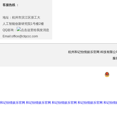
客服热线 ：
地址：杭州市滨江区浙工大
人工智能创新研究院1号楼2楼
QQ咨询：
Email:office@ctqccc.com
杭州和记怡情娱乐官网 科技有限公
服
和记怡情娱乐官网
和记怡情娱乐官网
和记怡情娱乐官网
和记怡情娱乐官网
和记怡情