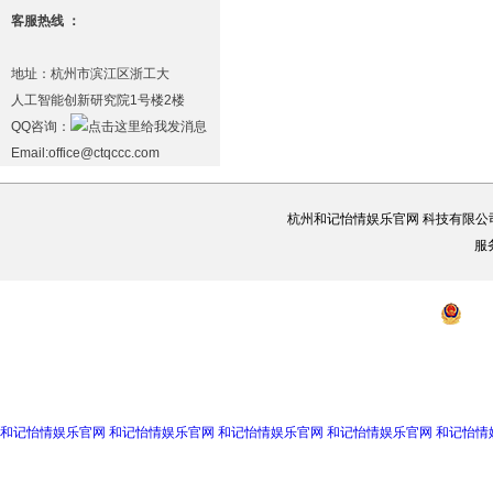
客服热线 ：
地址：杭州市滨江区浙工大
人工智能创新研究院1号楼2楼
QQ咨询：
Email:office@ctqccc.com
杭州和记怡情娱乐官网 科技有限公
服
和记怡情娱乐官网
和记怡情娱乐官网
和记怡情娱乐官网
和记怡情娱乐官网
和记怡情