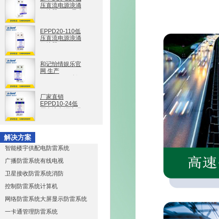
压直流电源浪涌
保护器20kA最大
放电电流
EPPD20-220
EPPD20-110低
压直流电源浪涌
保护器
EPPD20-110
和记怡情娱乐官
网 生产
EPPD10-48低
压直流电源避雷
器单相防雷模块
厂家直销
EPPD10-48
EPPD10-24低
压直流电源浪涌
保护器
EPPD10-24
解决方案
智能楼宇供配电防雷系统
广播防雷系统有线电视
卫星接收防雷系统消防
控制防雷系统计算机
网络防雷系统大屏显示防雷系统
一卡通管理防雷系统