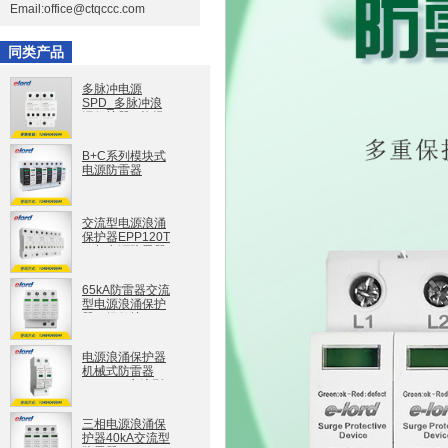
Email:office@ctqccc.com
同类产品
多脉冲电源
SPD_多脉冲浪
涌保护器_ 能经
受多脉冲冲击，
安全可靠
B+C系列模块式
WPPM40系列
电源防雷器
EPPB+C40S/T
交流型电源浪涌
保护器EPP120T
三相电源防雷器
二级保护
EPP120T
65kA防雷器交流
型电源浪涌保护
器二级保护
EPP65T
EPP65T
电源浪涌保护器
机械式防雷器
EPP65S交流型
EPP65S
三相电源浪涌保
护器40kA交流型