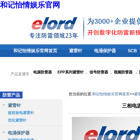
和记怡情娱乐官网
和记怡情娱乐官网首页
避雷针
电涌保护器
SCB
关于和记怡情娱乐官网
电源防雷器
，
EPP系列避雷针
，
信号防雷器
，
视频防雷器
，
产品直通车：
您当前的位置
:
和记怡情娱乐官网首页
>>
避
防雷产品
避雷针
三相电源
提前放电避雷针
优化避雷针
电涌保护器