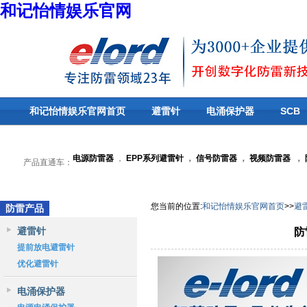
和记怡情娱乐官网
和记怡情娱乐官网首页
避雷针
电涌保护器
SCB
关于和记怡情娱乐官网
电源防雷器
，
EPP系列避雷针
，
信号防雷器
，
视频防雷器
，
产品直通车：
您当前的位置
:
和记怡情娱乐官网首页
>>
避
防雷产品
避雷针
防
提前放电避雷针
优化避雷针
电涌保护器