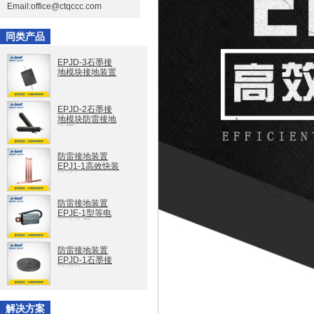
Email:office@ctqccc.com
同类产品
EPJD-3石墨接
地模块接地装置
EPJD-3
EPJD-2石墨接
地模块防雷接地
装置
EPJD-2
防雷接地装置
EPJ1-1高效快装
接地极
EPJ1-1
防雷接地装置
EPJE-1型等电
位连接器
EPJE-1
防雷接地装置
EPJD-1石墨接
地模块
EPJD-1
解决方案