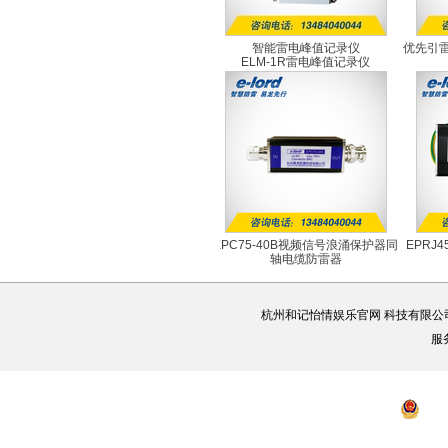
智能雷电峰值记录仪
优先引雷
ELM-1R雷电峰值记录仪
EPC75-40B视频信号浪涌保护器同
EPRJ
轴电缆防雷器
EPC75-40B
杭州和记怡情娱乐官网 科技有限公
服