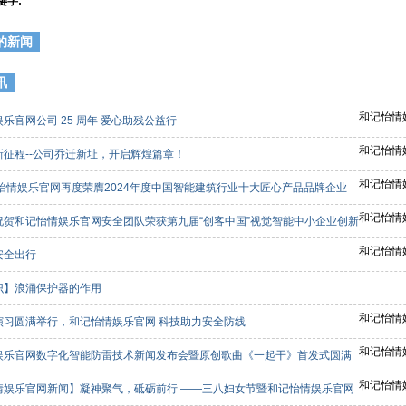
键字:
的新闻
讯
和记怡情
乐官网公司 25 周年 爱心助残公益行
和记怡情
新征程--公司乔迁新址，开启辉煌篇章！
和记怡情
记怡情娱乐官网再度荣膺2024年度中国智能建筑行业十大匠心产品品牌企业
和记怡情
祝贺和记怡情娱乐官网安全团队荣获第九届“创客中国”视觉智能中小企业创新
（创客组）三等奖
和记怡情
安全出行
识】浪涌保护器的作用
和记怡情
演习圆满举行，和记怡情娱乐官网 科技助力安全防线
和记怡情
娱乐官网数字化智能防雷技术新闻发布会暨原创歌曲《一起干》首发式圆满
和记怡情
情娱乐官网新闻】凝神聚气，砥砺前行 ——三八妇女节暨和记怡情娱乐官网