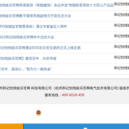
和记怡情
记怡情娱乐官网再度获得《智能建筑》杂志评选“智能防雷系统十大匠心产品品
和记怡情
记怡情娱乐官网数字展馆亮相超维元宇宙生态大会
和记怡情
SPD智能监管预警系统》通过专家鉴定八周年
和记怡情
2022和记怡情娱乐官网年中总结大会
和记怡情
和记怡情娱乐官网通证ESS在京安交易所正式上线交易
和记怡情
记怡情娱乐官网】建党百年，共庆华诞
和记怡情
庆百年，践初心，“我为七一献热血”
州和记怡情娱乐官网 科技有限公司（杭州和记怡情娱乐官网电气技术有限公司) 版权
服务热线：
400-6018-456