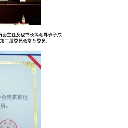
员会主任及秘书长等领导班子成
第二届委员会常务委员。