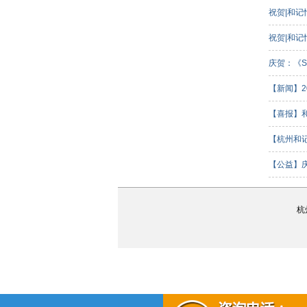
22周年庆
祝贺|和
牌”荣誉
祝贺|和
庆贺：《
【新闻】
【喜报】
【杭州和
【公益】
杭