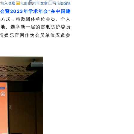
加入收藏
电邮
打印文章
写信给编辑
会暨2023年学术年会”在中国建
的方式，特邀团体单位会员、个人
接地、选举新一届的雷电防护委员
情娱乐官网作为会员单位应邀参