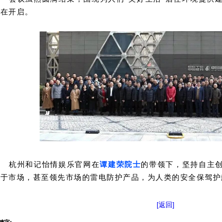
正在开启。
杭州和记怡情娱乐官网在
谭建荣院士
的带领下，坚持自主
应于市场，甚至领先市场的雷电防护产品，为人类的安全保驾护
[返回]