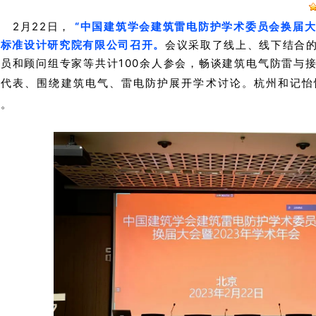
2月22日，
“中国建筑学会建筑雷电防护学术委员会换届大
筑标准设计研究院有限公司召开。
会议采取了线上、线下结合
会员和顾问组专家等共计100余人参会，畅谈建筑电气防雷与
会代表、围绕建筑电气、雷电防护展开学术讨论。
杭州和记怡
会。