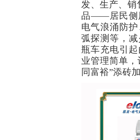
发、生产、销
品——居民侧
电气浪涌防护
弧探测等，减
瓶车充电引起
业管理简单，
同富裕”添砖