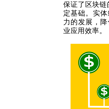
保证了区块链
定基础。
实体
力的发展，降
业应用效率。